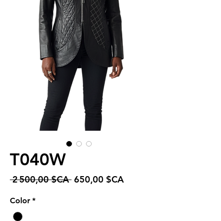
T040W
Prix
Prix
 2 500,00 $CA 
650,00 $CA
original
promotionnel
Color
*