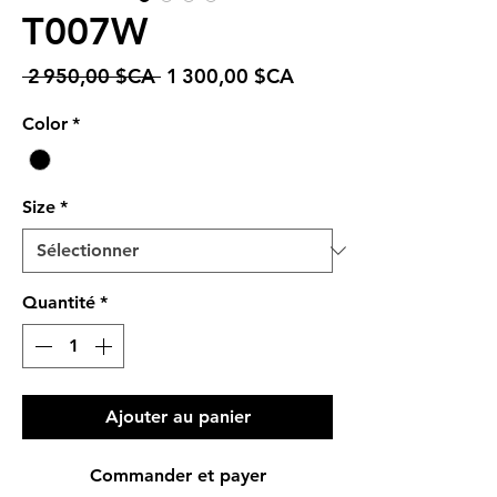
T007W
Prix
Prix
 2 950,00 $CA 
1 300,00 $CA
original
promotionnel
Color
*
Size
*
Quantité
*
Ajouter au panier
Commander et payer