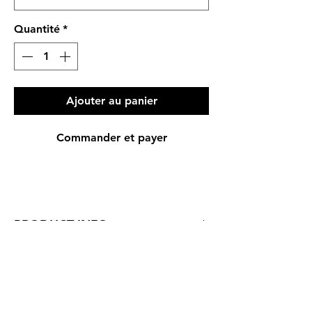
Quantité
*
Ajouter au panier
Commander et payer
PRODUCT INFO
Regular Fit
Genuine Leather
Genuine Fur