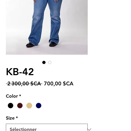
KB-42
Prix
Prix
 2 300,00 $CA 
700,00 $CA
original
promotionnel
Color
*
Size
*